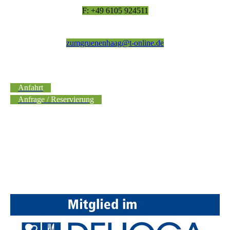
F: +49 6105 924511
zumgruenenhaag@t-online.de
Anfahrt
Anfrage / Reservierung