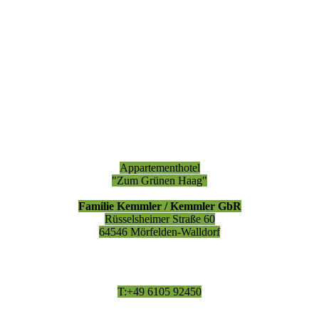
Appartementhotel
"Zum Grünen Haag"
Familie Kemmler / Kemmler GbR
Rüsselsheimer Straße 60
64546 Mörfelden-Walldorf
T:+49 6105 92450